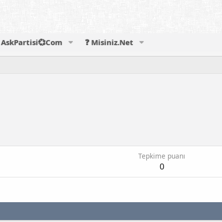
AskPartisi💞Com
❓ Misiniz.Net
Tepkime puanı
0