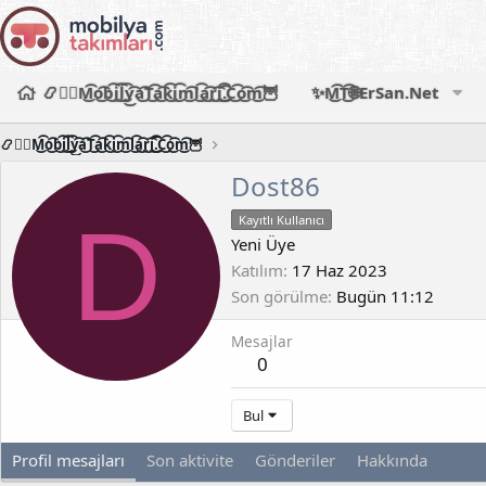
📿🧙‍♂️M͜͡o͜͡b͜͡i͜͡l͜͡y͜͡a͜͡T͜͡a͜͡k͜͡i͜͡m͜͡l͜͡a͜͡r͜͡i͜͡.͜͡C͜͡o͜͡m͜͡🦉
✨M͜͡T͜͡🌐ErSan.Net
📿🧙‍♂️M͜͡o͜͡b͜͡i͜͡l͜͡y͜͡a͜͡T͜͡a͜͡k͜͡i͜͡m͜͡l͜͡a͜͡r͜͡i͜͡.͜͡C͜͡o͜͡m͜͡🦉
Dost86
D
Kayıtlı Kullanıcı
Yeni Üye
Katılım
17 Haz 2023
Son görülme
Bugün 11:12
Mesajlar
0
Bul
Profil mesajları
Son aktivite
Gönderiler
Hakkında