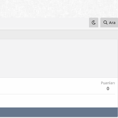
Ara
Puanları
0