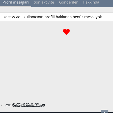
Profil mesajları
Son aktivite
Gönderiler
Hakkında
Dost85 adlı kullanıcının profili hakkında henüz mesaj yok.
📿🧙‍♂️M͜͡o͜͡b͜͡i͜͡l͜͡y͜͡a͜͡T͜͡a͜͡k͜͡i͜͡m͜͡l͜͡a͜͡r͜͡i͜͡.͜͡C͜͡o͜͡m͜͡🦉