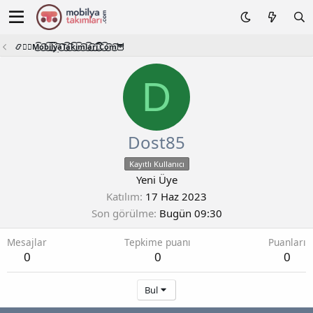
📿🧙‍♂️M͜͡o͜͡b͜͡i͜͡l͜͡y͜͡a͜͡T͜͡a͜͡k͜͡i͜͡m͜͡l͜͡a͜͡r͜͡i͜͡.͜͡C͜͡o͜͡m͜͡🦉
D
Dost85
Kayıtlı Kullanıcı
Yeni Üye
Katılım
17 Haz 2023
Son görülme
Bugün 09:30
Mesajlar
Tepkime puanı
Puanları
0
0
0
Bul