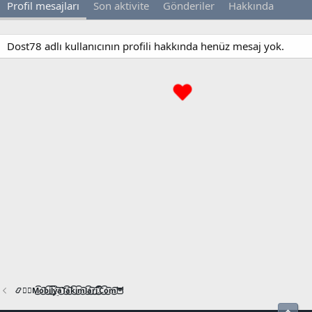
Profil mesajları
Son aktivite
Gönderiler
Hakkında
Dost78 adlı kullanıcının profili hakkında henüz mesaj yok.
📿🧙‍♂️M͜͡o͜͡b͜͡i͜͡l͜͡y͜͡a͜͡T͜͡a͜͡k͜͡i͜͡m͜͡l͜͡a͜͡r͜͡i͜͡.͜͡C͜͡o͜͡m͜͡🦉