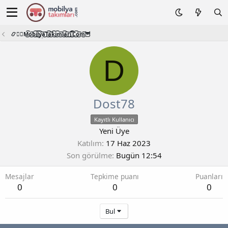
📿🧙‍♂️M͜͡o͜͡b͜͡i͜͡l͜͡y͜͡a͜͡T͜͡a͜͡k͜͡i͜͡m͜͡l͜͡a͜͡r͜͡i͜͡.͜͡C͜͡o͜͡m͜͡🦉
D
Dost78
Kayıtlı Kullanıcı
Yeni Üye
Katılım
17 Haz 2023
Son görülme
Bugün 12:54
Mesajlar
Tepkime puanı
Puanları
0
0
0
Bul