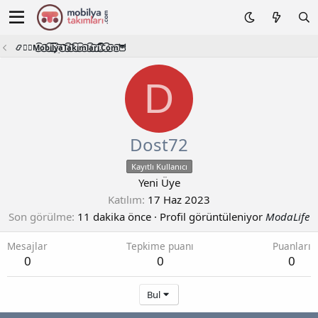
📿🧙‍♂️M͜͡o͜͡b͜͡i͜͡l͜͡y͜͡a͜͡T͜͡a͜͡k͜͡i͜͡m͜͡l͜͡a͜͡r͜͡i͜͡.͜͡C͜͡o͜͡m͜͡🦉
D
Dost72
Kayıtlı Kullanıcı
Yeni Üye
Katılım
17 Haz 2023
Son görülme
11 dakika önce
·
Profil görüntüleniyor
ModaLife
Mesajlar
Tepkime puanı
Puanları
0
0
0
Bul