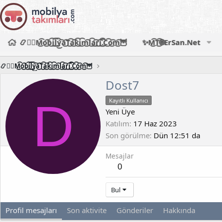
📿🧙‍♂️M͜͡o͜͡b͜͡i͜͡l͜͡y͜͡a͜͡T͜͡a͜͡k͜͡i͜͡m͜͡l͜͡a͜͡r͜͡i͜͡.͜͡C͜͡o͜͡m͜͡🦉
✨M͜͡T͜͡🌐ErSan.Net
📿🧙‍♂️M͜͡o͜͡b͜͡i͜͡l͜͡y͜͡a͜͡T͜͡a͜͡k͜͡i͜͡m͜͡l͜͡a͜͡r͜͡i͜͡.͜͡C͜͡o͜͡m͜͡🦉
Dost7
D
Kayıtlı Kullanıcı
Yeni Üye
Katılım
17 Haz 2023
Son görülme
Dün 12:51 da
Mesajlar
0
Bul
Profil mesajları
Son aktivite
Gönderiler
Hakkında