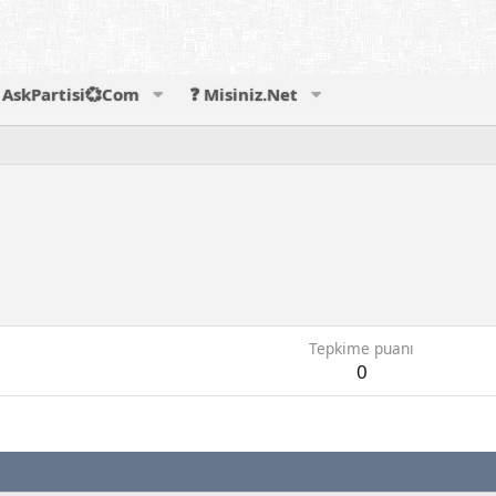
AskPartisi💞Com
❓ Misiniz.Net
Tepkime puanı
0