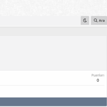
Ara
Puanları
0