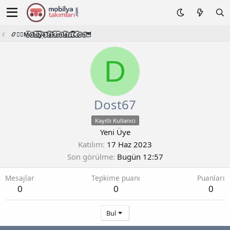
📿🧙‍♂️M͜͡o͜͡b͜͡i͜͡l͜͡y͜͡a͜͡T͜͡a͜͡k͜͡i͜͡m͜͡l͜͡a͜͡r͜͡i͜͡.͜͡C͜͡o͜͡m͜͡🦉
D
Dost67
Kayıtlı Kullanıcı
Yeni Üye
Katılım
17 Haz 2023
Son görülme
Bugün 12:57
Mesajlar
Tepkime puanı
Puanları
0
0
0
Bul