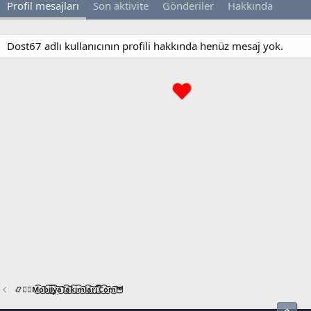
Profil mesajları
Son aktivite
Gönderiler
Hakkında
Dost67 adlı kullanıcının profili hakkında henüz mesaj yok.
📿🧙‍♂️M͜͡o͜͡b͜͡i͜͡l͜͡y͜͡a͜͡T͜͡a͜͡k͜͡i͜͡m͜͡l͜͡a͜͡r͜͡i͜͡.͜͡C͜͡o͜͡m͜͡🦉