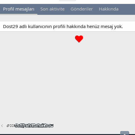
Profil mesajları
Son aktivite
Gönderiler
Hakkında
Dost29 adlı kullanıcının profili hakkında henüz mesaj yok.
📿🧙‍♂️M͜͡o͜͡b͜͡i͜͡l͜͡y͜͡a͜͡T͜͡a͜͡k͜͡i͜͡m͜͡l͜͡a͜͡r͜͡i͜͡.͜͡C͜͡o͜͡m͜͡🦉