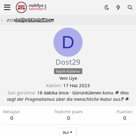
📿🧙‍♂️M͜͡o͜͡b͜͡i͜͡l͜͡y͜͡a͜͡T͜͡a͜͡k͜͡i͜͡m͜͡l͜͡a͜͡r͜͡i͜͡.͜͡C͜͡o͜͡m͜͡🦉
D
Dost29
Kayıtlı Kullanıcı
Yeni Üye
Katılım
17 Haz 2023
Son görülme
18 dakika önce
·
Görüntülenen konu
🌟 Was
sagt der Pragmatismus über die menschliche Natur aus❓ 🌟
Mesajlar
Tepkime puanı
Puanları
0
0
0
Bul