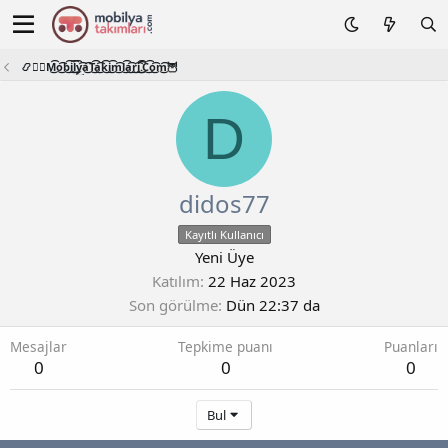
📿🧙‍♂️M͜͡o͜͡b͜͡i͜͡l͜͡y͜͡a͜͡T͜͡a͜͡k͜͡i͜͡m͜͡l͜͡a͜͡r͜͡i͜͡.͜͡C͜͡o͜͡m͜͡🦉
D
didos77
Kayıtlı Kullanıcı
Yeni Üye
Katılım
22 Haz 2023
Son görülme
Dün 22:37 da
Mesajlar
Tepkime puanı
Puanları
0
0
0
Bul