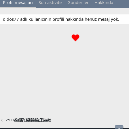
Profil mesajları
Son aktivite
Gönderiler
Hakkında
didos77 adlı kullanıcının profili hakkında henüz mesaj yok.
📿🧙‍♂️M͜͡o͜͡b͜͡i͜͡l͜͡y͜͡a͜͡T͜͡a͜͡k͜͡i͜͡m͜͡l͜͡a͜͡r͜͡i͜͡.͜͡C͜͡o͜͡m͜͡🦉