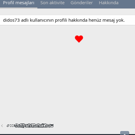
Profil mesajları
Son aktivite
Gönderiler
Hakkında
didos73 adlı kullanıcının profili hakkında henüz mesaj yok.
📿🧙‍♂️M͜͡o͜͡b͜͡i͜͡l͜͡y͜͡a͜͡T͜͡a͜͡k͜͡i͜͡m͜͡l͜͡a͜͡r͜͡i͜͡.͜͡C͜͡o͜͡m͜͡🦉