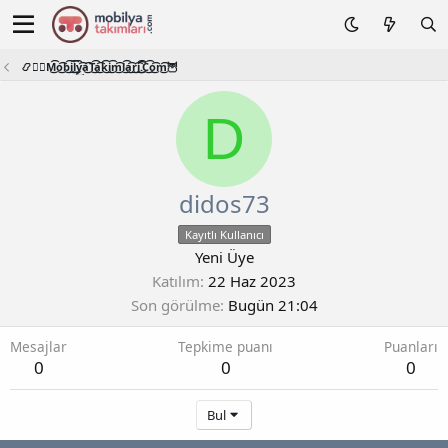
📿🧙‍♂️M͜͡o͜͡b͜͡i͜͡l͜͡y͜͡a͜͡T͜͡a͜͡k͜͡i͜͡m͜͡l͜͡a͜͡r͜͡i͜͡.͜͡C͜͡o͜͡m͜͡🦉
D
didos73
Kayıtlı Kullanıcı
Yeni Üye
Katılım
22 Haz 2023
Son görülme
Bugün 21:04
Mesajlar
Tepkime puanı
Puanları
0
0
0
Bul