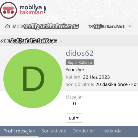
📿🧙‍♂️M͜͡o͜͡b͜͡i͜͡l͜͡y͜͡a͜͡T͜͡a͜͡k͜͡i͜͡m͜͡l͜͡a͜͡r͜͡i͜͡.͜͡C͜͡o͜͡m͜͡🦉
✨M͜͡T͜͡🌐ErSan.Net
📿🧙‍♂️M͜͡o͜͡b͜͡i͜͡l͜͡y͜͡a͜͡T͜͡a͜͡k͜͡i͜͡m͜͡l͜͡a͜͡r͜͡i͜͡.͜͡C͜͡o͜͡m͜͡🦉
didos62
D
Kayıtlı Kullanıcı
Yeni Üye
Katılım
22 Haz 2023
Son görülme
20 dakika önce
·
For
Mesajlar
0
Bul
Profil mesajları
Son aktivite
Gönderiler
Hakkında