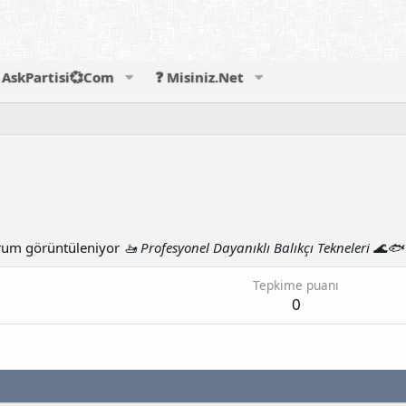
AskPartisi💞Com
❓ Misiniz.Net
um görüntüleniyor
🚤 Profesyonel Dayanıklı Balıkçı Tekneleri 🌊🐟
Tepkime puanı
0