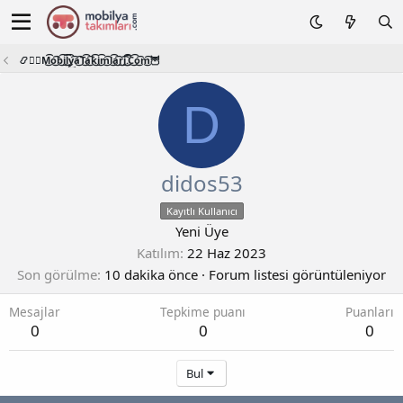
📿🧙‍♂️M͜͡o͜͡b͜͡i͜͡l͜͡y͜͡a͜͡T͜͡a͜͡k͜͡i͜͡m͜͡l͜͡a͜͡r͜͡i͜͡.͜͡C͜͡o͜͡m͜͡🦉
D
didos53
Kayıtlı Kullanıcı
Yeni Üye
Katılım
22 Haz 2023
Son görülme
10 dakika önce
·
Forum listesi görüntüleniyor
Mesajlar
Tepkime puanı
Puanları
0
0
0
Bul