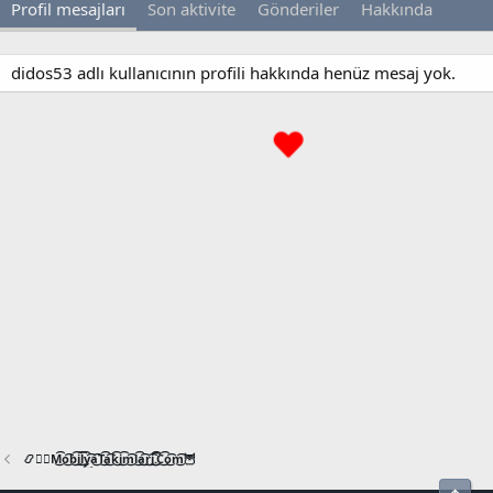
Profil mesajları
Son aktivite
Gönderiler
Hakkında
didos53 adlı kullanıcının profili hakkında henüz mesaj yok.
📿🧙‍♂️M͜͡o͜͡b͜͡i͜͡l͜͡y͜͡a͜͡T͜͡a͜͡k͜͡i͜͡m͜͡l͜͡a͜͡r͜͡i͜͡.͜͡C͜͡o͜͡m͜͡🦉