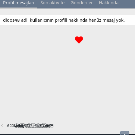
Profil mesajları
Son aktivite
Gönderiler
Hakkında
didos48 adlı kullanıcının profili hakkında henüz mesaj yok.
📿🧙‍♂️M͜͡o͜͡b͜͡i͜͡l͜͡y͜͡a͜͡T͜͡a͜͡k͜͡i͜͡m͜͡l͜͡a͜͡r͜͡i͜͡.͜͡C͜͡o͜͡m͜͡🦉