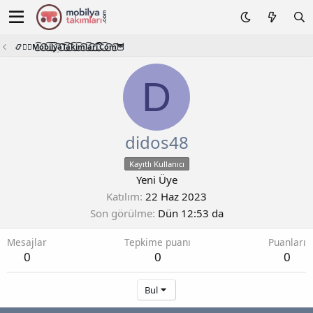
📿🧙‍♂️M͜͡o͜͡b͜͡i͜͡l͜͡y͜͡a͜͡T͜͡a͜͡k͜͡i͜͡m͜͡l͜͡a͜͡r͜͡i͜͡.͜͡C͜͡o͜͡m͜͡🦉
D
didos48
Kayıtlı Kullanıcı
Yeni Üye
Katılım
22 Haz 2023
Son görülme
Dün 12:53 da
Mesajlar
Tepkime puanı
Puanları
0
0
0
Bul