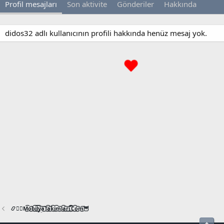
Profil mesajları
Son aktivite
Gönderiler
Hakkında
didos32 adlı kullanıcının profili hakkında henüz mesaj yok.
📿🧙‍♂️M͜͡o͜͡b͜͡i͜͡l͜͡y͜͡a͜͡T͜͡a͜͡k͜͡i͜͡m͜͡l͜͡a͜͡r͜͡i͜͡.͜͡C͜͡o͜͡m͜͡🦉