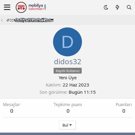
📿🧙‍♂️M͜͡o͜͡b͜͡i͜͡l͜͡y͜͡a͜͡T͜͡a͜͡k͜͡i͜͡m͜͡l͜͡a͜͡r͜͡i͜͡.͜͡C͜͡o͜͡m͜͡🦉
D
didos32
Kayıtlı Kullanıcı
Yeni Üye
Katılım
22 Haz 2023
Son görülme
Bugün 11:15
Mesajlar
Tepkime puanı
Puanları
0
0
0
Bul