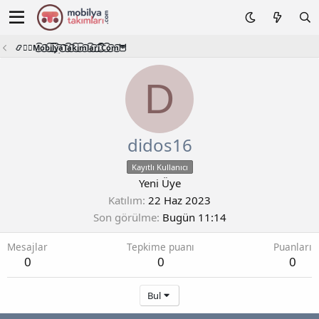
📿🧙‍♂️M͜͡o͜͡b͜͡i͜͡l͜͡y͜͡a͜͡T͜͡a͜͡k͜͡i͜͡m͜͡l͜͡a͜͡r͜͡i͜͡.͜͡C͜͡o͜͡m͜͡🦉
D
didos16
Kayıtlı Kullanıcı
Yeni Üye
Katılım
22 Haz 2023
Son görülme
Bugün 11:14
Mesajlar
Tepkime puanı
Puanları
0
0
0
Bul