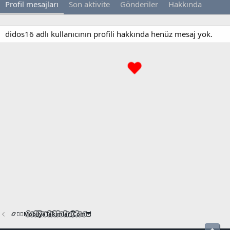
Profil mesajları
Son aktivite
Gönderiler
Hakkında
didos16 adlı kullanıcının profili hakkında henüz mesaj yok.
📿🧙‍♂️M͜͡o͜͡b͜͡i͜͡l͜͡y͜͡a͜͡T͜͡a͜͡k͜͡i͜͡m͜͡l͜͡a͜͡r͜͡i͜͡.͜͡C͜͡o͜͡m͜͡🦉