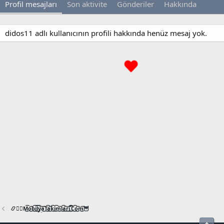
Profil mesajları
Son aktivite
Gönderiler
Hakkında
didos11 adlı kullanıcının profili hakkında henüz mesaj yok.
📿🧙‍♂️M͜͡o͜͡b͜͡i͜͡l͜͡y͜͡a͜͡T͜͡a͜͡k͜͡i͜͡m͜͡l͜͡a͜͡r͜͡i͜͡.͜͡C͜͡o͜͡m͜͡🦉