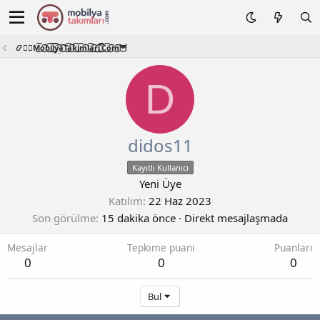
📿🧙‍♂️M͜͡o͜͡b͜͡i͜͡l͜͡y͜͡a͜͡T͜͡a͜͡k͜͡i͜͡m͜͡l͜͡a͜͡r͜͡i͜͡.͜͡C͜͡o͜͡m͜͡🦉
D
didos11
Kayıtlı Kullanıcı
Yeni Üye
Katılım
22 Haz 2023
Son görülme
15 dakika önce
·
Direkt mesajlaşmada
Mesajlar
Tepkime puanı
Puanları
0
0
0
Bul