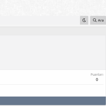
Ara
Puanları
0