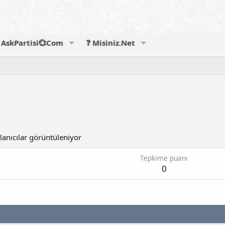
AskPartisi💞Com
❓ Misiniz.Net
lanıcılar görüntüleniyor
Tepkime puanı
0