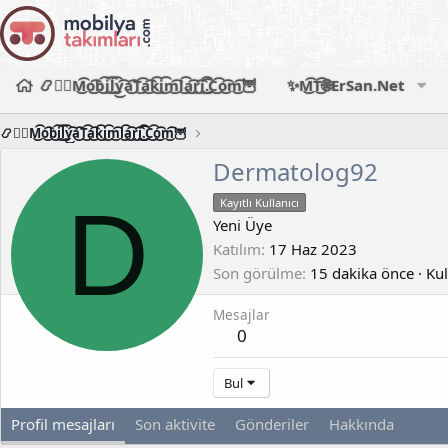
📿🧙‍♂️M͜͡o͜͡b͜͡i͜͡l͜͡y͜͡a͜͡T͜͡a͜͡k͜͡i͜͡m͜͡l͜͡a͜͡r͜͡i͜͡.͜͡C͜͡o͜͡m͜͡🦉
✨M͜͡T͜͡🌐ErSan.Net
📿🧙‍♂️M͜͡o͜͡b͜͡i͜͡l͜͡y͜͡a͜͡T͜͡a͜͡k͜͡i͜͡m͜͡l͜͡a͜͡r͜͡i͜͡.͜͡C͜͡o͜͡m͜͡🦉
Dermatolog92
D
Kayıtlı Kullanıcı
Yeni Üye
Katılım
17 Haz 2023
Son görülme
15 dakika önce
·
Kul
Mesajlar
0
Bul
Profil mesajları
Son aktivite
Gönderiler
Hakkında