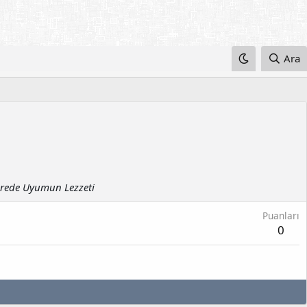
Ara
erede Uyumun Lezzeti
Puanları
0