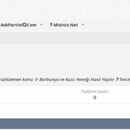
AskPartisi💞Com
❓ Misiniz.Net
üntülenen konu
🍲 Barbunya ve Kuzu Yemeği Nasıl Yapılır ❓ Tenc
Tepkime puanı
0