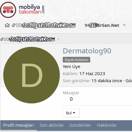
📿🧙‍♂️M͜͡o͜͡b͜͡i͜͡l͜͡y͜͡a͜͡T͜͡a͜͡k͜͡i͜͡m͜͡l͜͡a͜͡r͜͡i͜͡.͜͡C͜͡o͜͡m͜͡🦉
✨M͜͡T͜͡🌐ErSan.Net
📿🧙‍♂️M͜͡o͜͡b͜͡i͜͡l͜͡y͜͡a͜͡T͜͡a͜͡k͜͡i͜͡m͜͡l͜͡a͜͡r͜͡i͜͡.͜͡C͜͡o͜͡m͜͡🦉
Dermatolog90
D
Kayıtlı Kullanıcı
Yeni Üye
Katılım
17 Haz 2023
Son görülme
15 dakika önce
·
Gör
Mesajlar
0
Bul
Profil mesajları
Son aktivite
Gönderiler
Hakkında