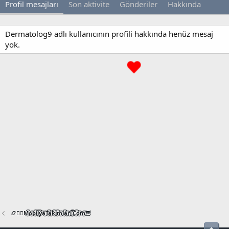
Profil mesajları
Son aktivite
Gönderiler
Hakkında
Dermatolog9 adlı kullanıcının profili hakkında henüz mesaj
yok.
📿🧙‍♂️M͜͡o͜͡b͜͡i͜͡l͜͡y͜͡a͜͡T͜͡a͜͡k͜͡i͜͡m͜͡l͜͡a͜͡r͜͡i͜͡.͜͡C͜͡o͜͡m͜͡🦉