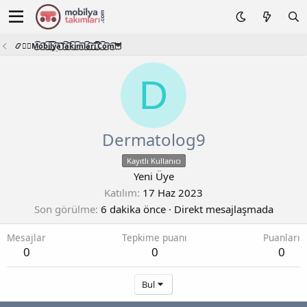
📿🧙‍♂️M͜͡o͜͡b͜͡i͜͡l͜͡y͜͡a͜͡T͜͡a͜͡k͜͡i͜͡m͜͡l͜͡a͜͡r͜͡i͜͡.͜͡C͜͡o͜͡m͜͡🦉
D
Dermatolog9
Kayıtlı Kullanıcı
Yeni Üye
Katılım
17 Haz 2023
Son görülme
6 dakika önce
·
Direkt mesajlaşmada
Mesajlar
Tepkime puanı
Puanları
0
0
0
Bul