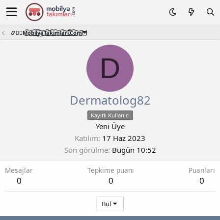
📿🧙‍♂️M͜͡o͜͡b͜͡i͜͡l͜͡y͜͡a͜͡T͜͡a͜͡k͜͡i͜͡m͜͡l͜͡a͜͡r͜͡i͜͡.͜͡C͜͡o͜͡m͜͡🦉
D
Dermatolog82
Kayıtlı Kullanıcı
Yeni Üye
Katılım
17 Haz 2023
Son görülme
Bugün 10:52
Mesajlar
Tepkime puanı
Puanları
0
0
0
Bul