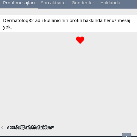
Profil mesajları
Son aktivite
Gönderiler
Hakkında
Dermatolog82 adlı kullanıcının profili hakkında henüz mesaj
yok.
📿🧙‍♂️M͜͡o͜͡b͜͡i͜͡l͜͡y͜͡a͜͡T͜͡a͜͡k͜͡i͜͡m͜͡l͜͡a͜͡r͜͡i͜͡.͜͡C͜͡o͜͡m͜͡🦉