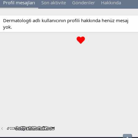
Profil mesajları
Son aktivite
Gönderiler
Hakkında
Dermatolog6 adlı kullanıcının profili hakkında henüz mesaj
yok.
📿🧙‍♂️M͜͡o͜͡b͜͡i͜͡l͜͡y͜͡a͜͡T͜͡a͜͡k͜͡i͜͡m͜͡l͜͡a͜͡r͜͡i͜͡.͜͡C͜͡o͜͡m͜͡🦉