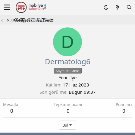
📿🧙‍♂️M͜͡o͜͡b͜͡i͜͡l͜͡y͜͡a͜͡T͜͡a͜͡k͜͡i͜͡m͜͡l͜͡a͜͡r͜͡i͜͡.͜͡C͜͡o͜͡m͜͡🦉
D
Dermatolog6
Kayıtlı Kullanıcı
Yeni Üye
Katılım
17 Haz 2023
Son görülme
Bugün 09:37
Mesajlar
Tepkime puanı
Puanları
0
0
0
Bul