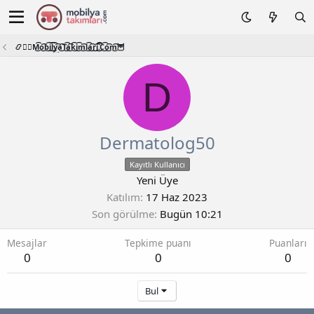
📿🧙‍♂️M͜͡o͜͡b͜͡i͜͡l͜͡y͜͡a͜͡T͜͡a͜͡k͜͡i͜͡m͜͡l͜͡a͜͡r͜͡i͜͡.͜͡C͜͡o͜͡m͜͡🦉
D
Dermatolog50
Kayıtlı Kullanıcı
Yeni Üye
Katılım
17 Haz 2023
Son görülme
Bugün 10:21
Mesajlar
Tepkime puanı
Puanları
0
0
0
Bul