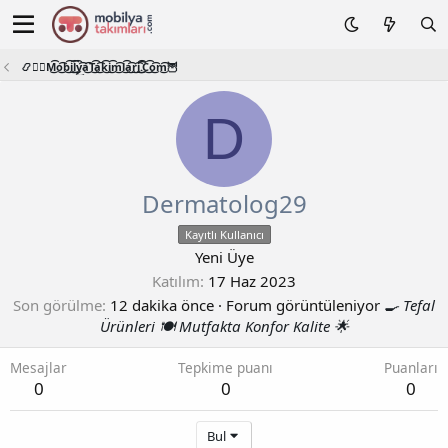
📿🧙‍♂️M͜͡o͜͡b͜͡i͜͡l͜͡y͜͡a͜͡T͜͡a͜͡k͜͡i͜͡m͜͡l͜͡a͜͡r͜͡i͜͡.͜͡C͜͡o͜͡m͜͡🦉
D
Dermatolog29
Kayıtlı Kullanıcı
Yeni Üye
Katılım
17 Haz 2023
Son görülme
12 dakika önce
·
Forum görüntüleniyor
🍳 Tefal
Ürünleri 🍽️ Mutfakta Konfor Kalite 🌟
Mesajlar
Tepkime puanı
Puanları
0
0
0
Bul