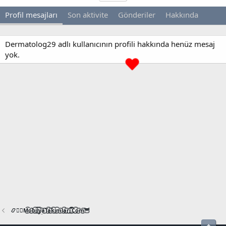
Profil mesajları
Son aktivite
Gönderiler
Hakkında
Dermatolog29 adlı kullanıcının profili hakkında henüz mesaj
yok.
📿🧙‍♂️M͜͡o͜͡b͜͡i͜͡l͜͡y͜͡a͜͡T͜͡a͜͡k͜͡i͜͡m͜͡l͜͡a͜͡r͜͡i͜͡.͜͡C͜͡o͜͡m͜͡🦉