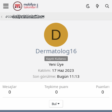
📿🧙‍♂️M͜͡o͜͡b͜͡i͜͡l͜͡y͜͡a͜͡T͜͡a͜͡k͜͡i͜͡m͜͡l͜͡a͜͡r͜͡i͜͡.͜͡C͜͡o͜͡m͜͡🦉
D
Dermatolog16
Kayıtlı Kullanıcı
Yeni Üye
Katılım
17 Haz 2023
Son görülme
Bugün 11:13
Mesajlar
Tepkime puanı
Puanları
0
0
0
Bul