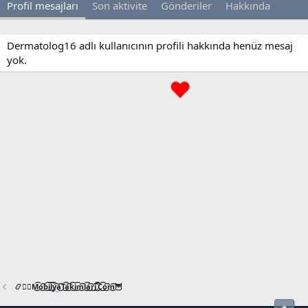
Profil mesajları
Son aktivite
Gönderiler
Hakkında
Dermatolog16 adlı kullanıcının profili hakkında henüz mesaj
yok.
📿🧙‍♂️M͜͡o͜͡b͜͡i͜͡l͜͡y͜͡a͜͡T͜͡a͜͡k͜͡i͜͡m͜͡l͜͡a͜͡r͜͡i͜͡.͜͡C͜͡o͜͡m͜͡🦉