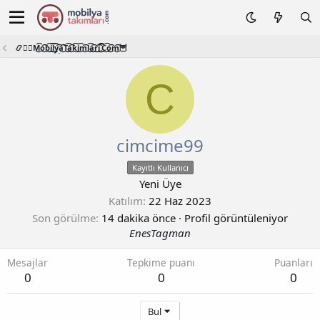
📿🧙‍♂️M͜͡o͜͡b͜͡i͜͡l͜͡y͜͡a͜͡T͜͡a͜͡k͜͡i͜͡m͜͡l͜͡a͜͡r͜͡i͜͡.͜͡C͜͡o͜͡m͜͡🦉
C
cimcime99
Kayıtlı Kullanıcı
Yeni Üye
Katılım
22 Haz 2023
Son görülme
14 dakika önce
·
Profil görüntüleniyor
EnesTagman
Mesajlar
Tepkime puanı
Puanları
0
0
0
Bul