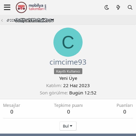
📿🧙‍♂️M͜͡o͜͡b͜͡i͜͡l͜͡y͜͡a͜͡T͜͡a͜͡k͜͡i͜͡m͜͡l͜͡a͜͡r͜͡i͜͡.͜͡C͜͡o͜͡m͜͡🦉
C
cimcime93
Kayıtlı Kullanıcı
Yeni Üye
Katılım
22 Haz 2023
Son görülme
Bugün 12:52
Mesajlar
Tepkime puanı
Puanları
0
0
0
Bul