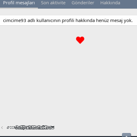
Profil mesajları
Son aktivite
Gönderiler
Hakkında
cimcime93 adlı kullanıcının profili hakkında henüz mesaj yok.
📿🧙‍♂️M͜͡o͜͡b͜͡i͜͡l͜͡y͜͡a͜͡T͜͡a͜͡k͜͡i͜͡m͜͡l͜͡a͜͡r͜͡i͜͡.͜͡C͜͡o͜͡m͜͡🦉