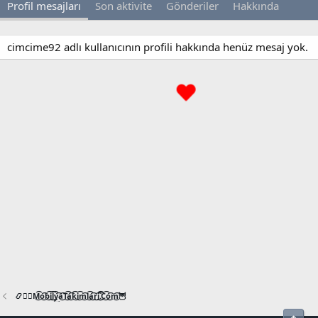
Profil mesajları
Son aktivite
Gönderiler
Hakkında
cimcime92 adlı kullanıcının profili hakkında henüz mesaj yok.
📿🧙‍♂️M͜͡o͜͡b͜͡i͜͡l͜͡y͜͡a͜͡T͜͡a͜͡k͜͡i͜͡m͜͡l͜͡a͜͡r͜͡i͜͡.͜͡C͜͡o͜͡m͜͡🦉