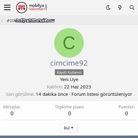
📿🧙‍♂️M͜͡o͜͡b͜͡i͜͡l͜͡y͜͡a͜͡T͜͡a͜͡k͜͡i͜͡m͜͡l͜͡a͜͡r͜͡i͜͡.͜͡C͜͡o͜͡m͜͡🦉
C
cimcime92
Kayıtlı Kullanıcı
Yeni Üye
Katılım
22 Haz 2023
Son görülme
14 dakika önce
·
Forum listesi görüntüleniyor
Mesajlar
Tepkime puanı
Puanları
0
0
0
Bul