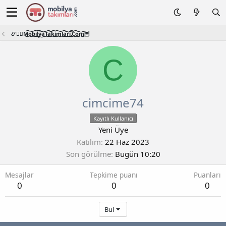
📿🧙‍♂️M͜͡o͜͡b͜͡i͜͡l͜͡y͜͡a͜͡T͜͡a͜͡k͜͡i͜͡m͜͡l͜͡a͜͡r͜͡i͜͡.͜͡C͜͡o͜͡m͜͡🦉
C
cimcime74
Kayıtlı Kullanıcı
Yeni Üye
Katılım
22 Haz 2023
Son görülme
Bugün 10:20
Mesajlar
Tepkime puanı
Puanları
0
0
0
Bul