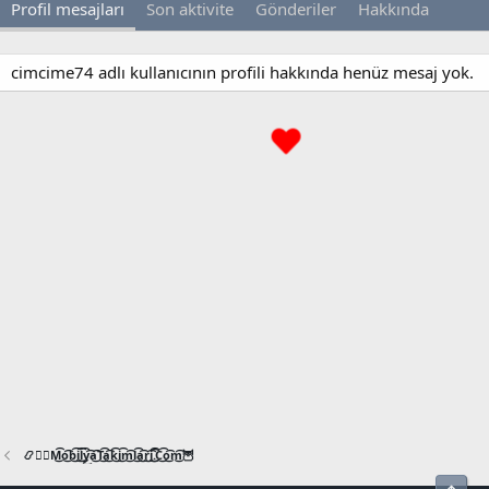
Profil mesajları
Son aktivite
Gönderiler
Hakkında
cimcime74 adlı kullanıcının profili hakkında henüz mesaj yok.
📿🧙‍♂️M͜͡o͜͡b͜͡i͜͡l͜͡y͜͡a͜͡T͜͡a͜͡k͜͡i͜͡m͜͡l͜͡a͜͡r͜͡i͜͡.͜͡C͜͡o͜͡m͜͡🦉