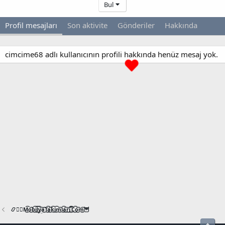
Bul
Profil mesajları
Son aktivite
Gönderiler
Hakkında
cimcime68 adlı kullanıcının profili hakkında henüz mesaj yok.
📿🧙‍♂️M͜͡o͜͡b͜͡i͜͡l͜͡y͜͡a͜͡T͜͡a͜͡k͜͡i͜͡m͜͡l͜͡a͜͡r͜͡i͜͡.͜͡C͜͡o͜͡m͜͡🦉