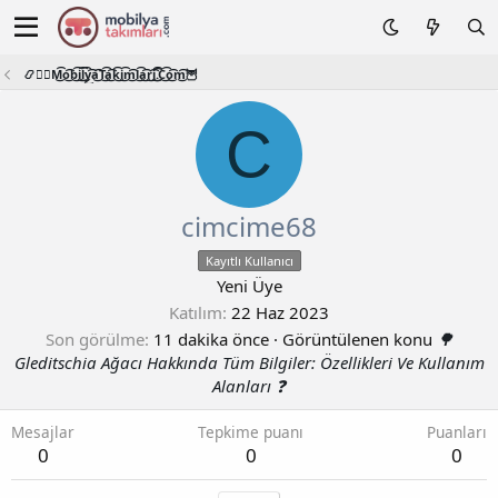
📿🧙‍♂️M͜͡o͜͡b͜͡i͜͡l͜͡y͜͡a͜͡T͜͡a͜͡k͜͡i͜͡m͜͡l͜͡a͜͡r͜͡i͜͡.͜͡C͜͡o͜͡m͜͡🦉
C
cimcime68
Kayıtlı Kullanıcı
Yeni Üye
Katılım
22 Haz 2023
Son görülme
11 dakika önce
·
Görüntülenen konu
🌳
Gleditschia Ağacı Hakkında Tüm Bilgiler: Özellikleri Ve Kullanım
Alanları ❓
Mesajlar
Tepkime puanı
Puanları
0
0
0