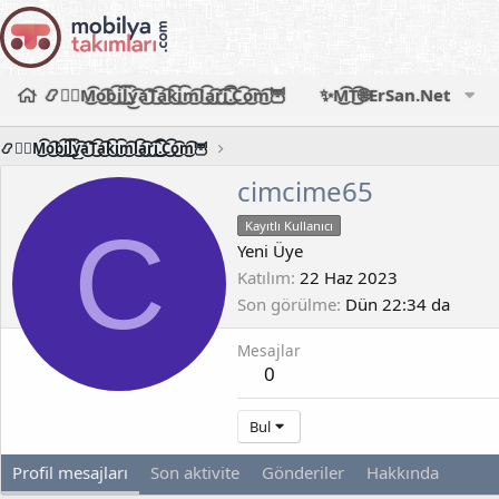
📿🧙‍♂️M͜͡o͜͡b͜͡i͜͡l͜͡y͜͡a͜͡T͜͡a͜͡k͜͡i͜͡m͜͡l͜͡a͜͡r͜͡i͜͡.͜͡C͜͡o͜͡m͜͡🦉
✨M͜͡T͜͡🌐ErSan.Net
📿🧙‍♂️M͜͡o͜͡b͜͡i͜͡l͜͡y͜͡a͜͡T͜͡a͜͡k͜͡i͜͡m͜͡l͜͡a͜͡r͜͡i͜͡.͜͡C͜͡o͜͡m͜͡🦉
cimcime65
C
Kayıtlı Kullanıcı
Yeni Üye
Katılım
22 Haz 2023
Son görülme
Dün 22:34 da
Mesajlar
0
Bul
Profil mesajları
Son aktivite
Gönderiler
Hakkında