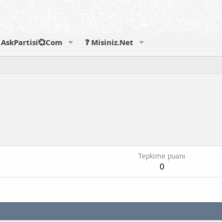
AskPartisi💞Com
❓ Misiniz.Net
Tepkime puanı
0