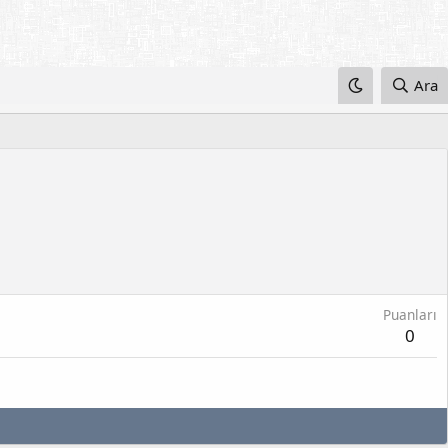
Ara
Puanları
0