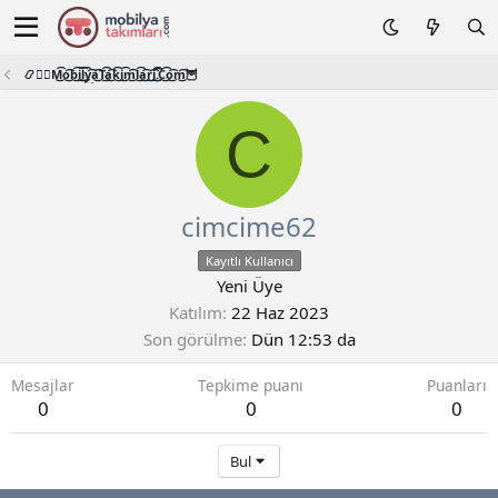
📿🧙‍♂️M͜͡o͜͡b͜͡i͜͡l͜͡y͜͡a͜͡T͜͡a͜͡k͜͡i͜͡m͜͡l͜͡a͜͡r͜͡i͜͡.͜͡C͜͡o͜͡m͜͡🦉
C
cimcime62
Kayıtlı Kullanıcı
Yeni Üye
Katılım
22 Haz 2023
Son görülme
Dün 12:53 da
Mesajlar
Tepkime puanı
Puanları
0
0
0
Bul