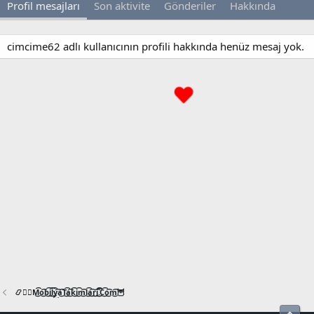
Profil mesajları
Son aktivite
Gönderiler
Hakkında
cimcime62 adlı kullanıcının profili hakkında henüz mesaj yok.
📿🧙‍♂️M͜͡o͜͡b͜͡i͜͡l͜͡y͜͡a͜͡T͜͡a͜͡k͜͡i͜͡m͜͡l͜͡a͜͡r͜͡i͜͡.͜͡C͜͡o͜͡m͜͡🦉