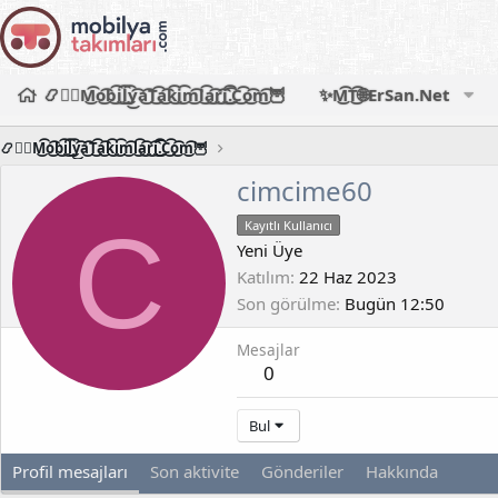
📿🧙‍♂️M͜͡o͜͡b͜͡i͜͡l͜͡y͜͡a͜͡T͜͡a͜͡k͜͡i͜͡m͜͡l͜͡a͜͡r͜͡i͜͡.͜͡C͜͡o͜͡m͜͡🦉
✨M͜͡T͜͡🌐ErSan.Net
📿🧙‍♂️M͜͡o͜͡b͜͡i͜͡l͜͡y͜͡a͜͡T͜͡a͜͡k͜͡i͜͡m͜͡l͜͡a͜͡r͜͡i͜͡.͜͡C͜͡o͜͡m͜͡🦉
cimcime60
C
Kayıtlı Kullanıcı
Yeni Üye
Katılım
22 Haz 2023
Son görülme
Bugün 12:50
Mesajlar
0
Bul
Profil mesajları
Son aktivite
Gönderiler
Hakkında