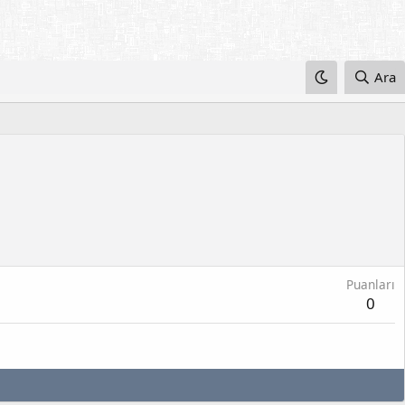
Ara
Puanları
0