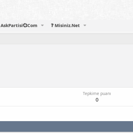
AskPartisi💞Com
❓ Misiniz.Net
Tepkime puanı
0