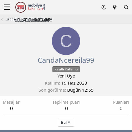
📿🧙‍♂️M͜͡o͜͡b͜͡i͜͡l͜͡y͜͡a͜͡T͜͡a͜͡k͜͡i͜͡m͜͡l͜͡a͜͡r͜͡i͜͡.͜͡C͜͡o͜͡m͜͡🦉
C
CandaNcereila99
Kayıtlı Kullanıcı
Yeni Üye
Katılım
19 Haz 2023
Son görülme
Bugün 12:55
Mesajlar
Tepkime puanı
Puanları
0
0
0
Bul