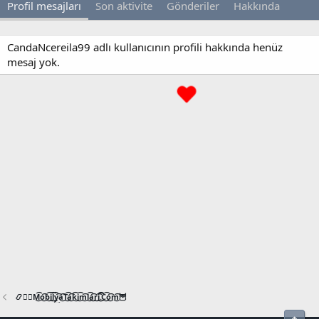
Profil mesajları
Son aktivite
Gönderiler
Hakkında
CandaNcereila99 adlı kullanıcının profili hakkında henüz
mesaj yok.
📿🧙‍♂️M͜͡o͜͡b͜͡i͜͡l͜͡y͜͡a͜͡T͜͡a͜͡k͜͡i͜͡m͜͡l͜͡a͜͡r͜͡i͜͡.͜͡C͜͡o͜͡m͜͡🦉