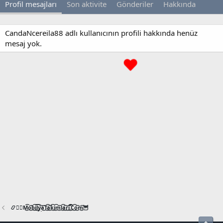
Profil mesajları
Son aktivite
Gönderiler
Hakkında
CandaNcereila88 adlı kullanıcının profili hakkında henüz
mesaj yok.
📿🧙‍♂️M͜͡o͜͡b͜͡i͜͡l͜͡y͜͡a͜͡T͜͡a͜͡k͜͡i͜͡m͜͡l͜͡a͜͡r͜͡i͜͡.͜͡C͜͡o͜͡m͜͡🦉