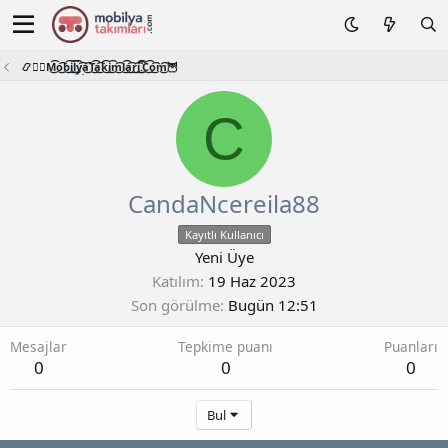
📿🧙‍♂️M͜͡o͜͡b͜͡i͜͡l͜͡y͜͡a͜͡T͜͡a͜͡k͜͡i͜͡m͜͡l͜͡a͜͡r͜͡i͜͡.͜͡C͜͡o͜͡m͜͡🦉
C
CandaNcereila88
Kayıtlı Kullanıcı
Yeni Üye
Katılım
19 Haz 2023
Son görülme
Bugün 12:51
Mesajlar
Tepkime puanı
Puanları
0
0
0
Bul