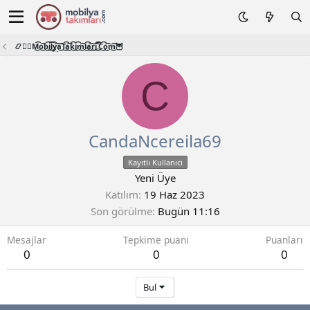
📿🧙‍♂️M͜͡o͜͡b͜͡i͜͡l͜͡y͜͡a͜͡T͜͡a͜͡k͜͡i͜͡m͜͡l͜͡a͜͡r͜͡i͜͡.͜͡C͜͡o͜͡m͜͡🦉
C
CandaNcereila69
Kayıtlı Kullanıcı
Yeni Üye
Katılım
19 Haz 2023
Son görülme
Bugün 11:16
Mesajlar
Tepkime puanı
Puanları
0
0
0
Bul