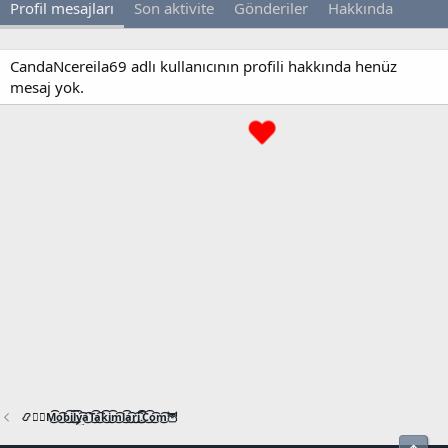
Profil mesajları
Son aktivite
Gönderiler
Hakkında
CandaNcereila69 adlı kullanıcının profili hakkında henüz
mesaj yok.
📿🧙‍♂️M͜͡o͜͡b͜͡i͜͡l͜͡y͜͡a͜͡T͜͡a͜͡k͜͡i͜͡m͜͡l͜͡a͜͡r͜͡i͜͡.͜͡C͜͡o͜͡m͜͡🦉