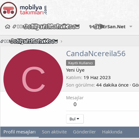
📿🧙‍♂️M͜͡o͜͡b͜͡i͜͡l͜͡y͜͡a͜͡T͜͡a͜͡k͜͡i͜͡m͜͡l͜͡a͜͡r͜͡i͜͡.͜͡C͜͡o͜͡m͜͡🦉
✨M͜͡T͜͡🌐ErSan.Net
📿🧙‍♂️M͜͡o͜͡b͜͡i͜͡l͜͡y͜͡a͜͡T͜͡a͜͡k͜͡i͜͡m͜͡l͜͡a͜͡r͜͡i͜͡.͜͡C͜͡o͜͡m͜͡🦉
CandaNcereila56
C
Kayıtlı Kullanıcı
Yeni Üye
Katılım
19 Haz 2023
Son görülme
44 dakika önce
·
Gör
Mesajlar
0
Bul
Profil mesajları
Son aktivite
Gönderiler
Hakkında