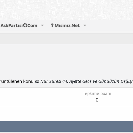
AskPartisi💞Com
❓ Misiniz.Net
üntülenen konu
📖 Nur Suresi 44. Ayette Gece Ve Gündüzün Değiş
Tepkime puanı
0