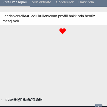
Profil mesajları
Son aktivite
Gönderiler
Hakkında
CandaNcereila40 adlı kullanıcının profili hakkında henüz
mesaj yok.
📿🧙‍♂️M͜͡o͜͡b͜͡i͜͡l͜͡y͜͡a͜͡T͜͡a͜͡k͜͡i͜͡m͜͡l͜͡a͜͡r͜͡i͜͡.͜͡C͜͡o͜͡m͜͡🦉