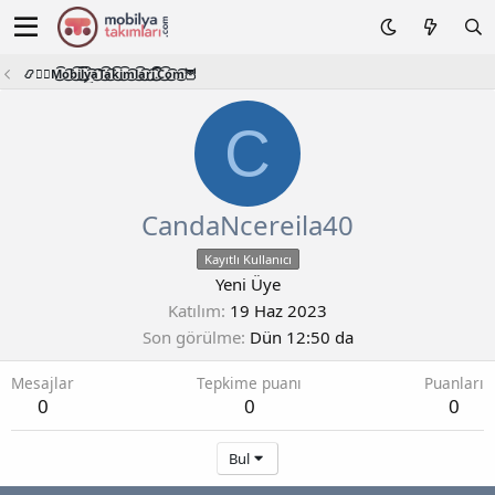
📿🧙‍♂️M͜͡o͜͡b͜͡i͜͡l͜͡y͜͡a͜͡T͜͡a͜͡k͜͡i͜͡m͜͡l͜͡a͜͡r͜͡i͜͡.͜͡C͜͡o͜͡m͜͡🦉
C
CandaNcereila40
Kayıtlı Kullanıcı
Yeni Üye
Katılım
19 Haz 2023
Son görülme
Dün 12:50 da
Mesajlar
Tepkime puanı
Puanları
0
0
0
Bul