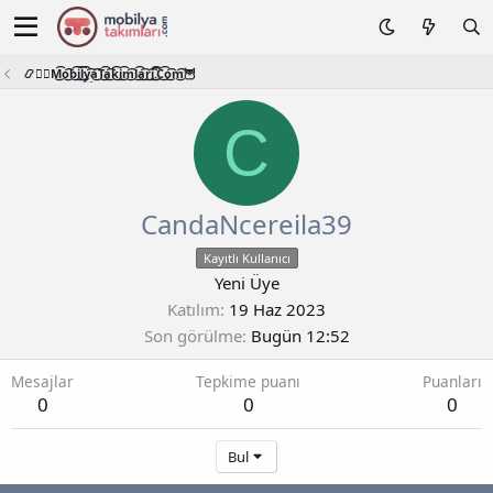
📿🧙‍♂️M͜͡o͜͡b͜͡i͜͡l͜͡y͜͡a͜͡T͜͡a͜͡k͜͡i͜͡m͜͡l͜͡a͜͡r͜͡i͜͡.͜͡C͜͡o͜͡m͜͡🦉
C
CandaNcereila39
Kayıtlı Kullanıcı
Yeni Üye
Katılım
19 Haz 2023
Son görülme
Bugün 12:52
Mesajlar
Tepkime puanı
Puanları
0
0
0
Bul