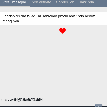
Profil mesajları
Son aktivite
Gönderiler
Hakkında
CandaNcereila39 adlı kullanıcının profili hakkında henüz
mesaj yok.
📿🧙‍♂️M͜͡o͜͡b͜͡i͜͡l͜͡y͜͡a͜͡T͜͡a͜͡k͜͡i͜͡m͜͡l͜͡a͜͡r͜͡i͜͡.͜͡C͜͡o͜͡m͜͡🦉