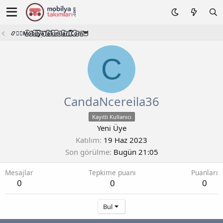
📿🧙‍♂️M͜͡o͜͡b͜͡i͜͡l͜͡y͜͡a͜͡T͜͡a͜͡k͜͡i͜͡m͜͡l͜͡a͜͡r͜͡i͜͡.͜͡C͜͡o͜͡m͜͡🦉
C
CandaNcereila36
Kayıtlı Kullanıcı
Yeni Üye
Katılım
19 Haz 2023
Son görülme
Bugün 21:05
Mesajlar
Tepkime puanı
Puanları
0
0
0
Bul