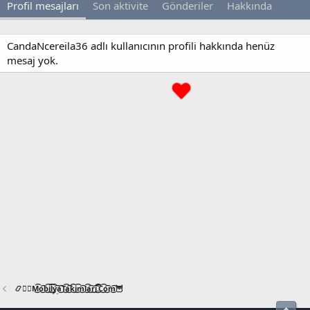
Profil mesajları
Son aktivite
Gönderiler
Hakkında
CandaNcereila36 adlı kullanıcının profili hakkında henüz
mesaj yok.
📿🧙‍♂️M͜͡o͜͡b͜͡i͜͡l͜͡y͜͡a͜͡T͜͡a͜͡k͜͡i͜͡m͜͡l͜͡a͜͡r͜͡i͜͡.͜͡C͜͡o͜͡m͜͡🦉