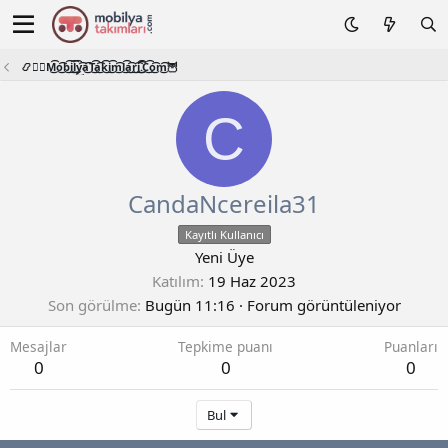
📿🧙‍♂️M͜͡o͜͡b͜͡i͜͡l͜͡y͜͡a͜͡T͜͡a͜͡k͜͡i͜͡m͜͡l͜͡a͜͡r͜͡i͜͡.͜͡C͜͡o͜͡m͜͡🦉
C
CandaNcereila31
Kayıtlı Kullanıcı
Yeni Üye
Katılım
19 Haz 2023
Son görülme
Bugün 11:16
·
Forum görüntüleniyor
Mesajlar
Tepkime puanı
Puanları
0
0
0
Bul