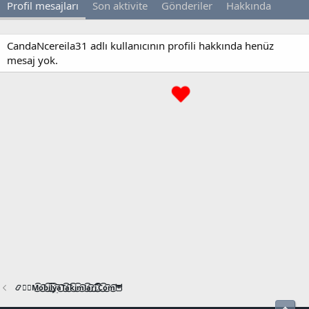
Profil mesajları
Son aktivite
Gönderiler
Hakkında
CandaNcereila31 adlı kullanıcının profili hakkında henüz
mesaj yok.
📿🧙‍♂️M͜͡o͜͡b͜͡i͜͡l͜͡y͜͡a͜͡T͜͡a͜͡k͜͡i͜͡m͜͡l͜͡a͜͡r͜͡i͜͡.͜͡C͜͡o͜͡m͜͡🦉