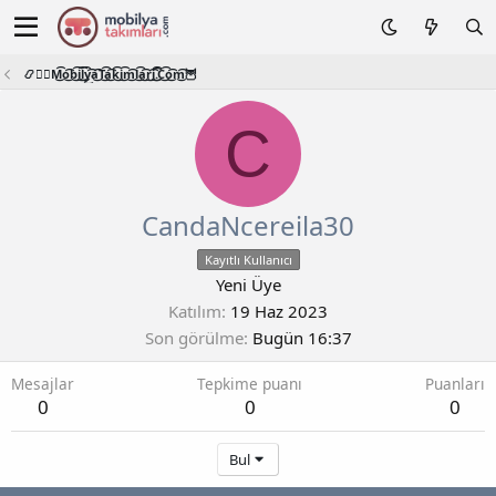
📿🧙‍♂️M͜͡o͜͡b͜͡i͜͡l͜͡y͜͡a͜͡T͜͡a͜͡k͜͡i͜͡m͜͡l͜͡a͜͡r͜͡i͜͡.͜͡C͜͡o͜͡m͜͡🦉
C
CandaNcereila30
Kayıtlı Kullanıcı
Yeni Üye
Katılım
19 Haz 2023
Son görülme
Bugün 16:37
Mesajlar
Tepkime puanı
Puanları
0
0
0
Bul