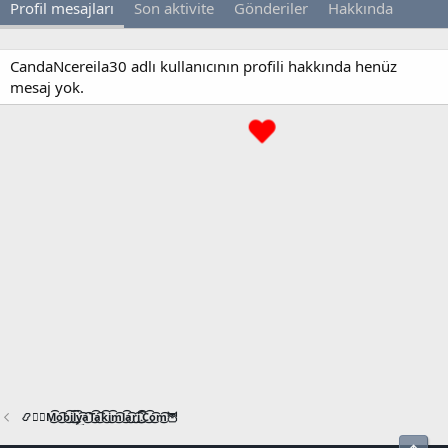
Profil mesajları
Son aktivite
Gönderiler
Hakkında
CandaNcereila30 adlı kullanıcının profili hakkında henüz
mesaj yok.
📿🧙‍♂️M͜͡o͜͡b͜͡i͜͡l͜͡y͜͡a͜͡T͜͡a͜͡k͜͡i͜͡m͜͡l͜͡a͜͡r͜͡i͜͡.͜͡C͜͡o͜͡m͜͡🦉