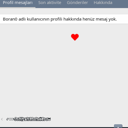
Profil mesajları
Son aktivite
Gönderiler
Hakkında
Boran0 adlı kullanıcının profili hakkında henüz mesaj yok.
📿🧙‍♂️M͜͡o͜͡b͜͡i͜͡l͜͡y͜͡a͜͡T͜͡a͜͡k͜͡i͜͡m͜͡l͜͡a͜͡r͜͡i͜͡.͜͡C͜͡o͜͡m͜͡🦉