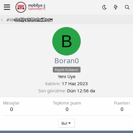
📿🧙‍♂️M͜͡o͜͡b͜͡i͜͡l͜͡y͜͡a͜͡T͜͡a͜͡k͜͡i͜͡m͜͡l͜͡a͜͡r͜͡i͜͡.͜͡C͜͡o͜͡m͜͡🦉
B
Boran0
Kayıtlı Kullanıcı
Yeni Üye
Katılım
17 Haz 2023
Son görülme
Dün 12:56 da
Mesajlar
Tepkime puanı
Puanları
0
0
0
Bul