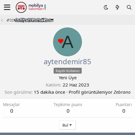
📿🧙‍♂️M͜͡o͜͡b͜͡i͜͡l͜͡y͜͡a͜͡T͜͡a͜͡k͜͡i͜͡m͜͡l͜͡a͜͡r͜͡i͜͡.͜͡C͜͡o͜͡m͜͡🦉
A
aytendemir85
Kayıtlı Kullanıcı
Yeni Üye
Katılım
22 Haz 2023
Son görülme
15 dakika önce
·
Profil görüntüleniyor
Zebrano
Mesajlar
Tepkime puanı
Puanları
0
0
0
Bul