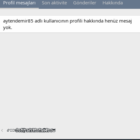
Profil mesajları
Son aktivite
Gönderiler
Hakkında
aytendemir85 adlı kullanıcının profili hakkında henüz mesaj
yok.
📿🧙‍♂️M͜͡o͜͡b͜͡i͜͡l͜͡y͜͡a͜͡T͜͡a͜͡k͜͡i͜͡m͜͡l͜͡a͜͡r͜͡i͜͡.͜͡C͜͡o͜͡m͜͡🦉