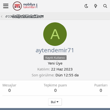
📿🧙‍♂️M͜͡o͜͡b͜͡i͜͡l͜͡y͜͡a͜͡T͜͡a͜͡k͜͡i͜͡m͜͡l͜͡a͜͡r͜͡i͜͡.͜͡C͜͡o͜͡m͜͡🦉
A
aytendemir71
Kayıtlı Kullanıcı
Yeni Üye
Katılım
22 Haz 2023
Son görülme
Dün 12:55 da
Mesajlar
Tepkime puanı
Puanları
0
0
0
Bul