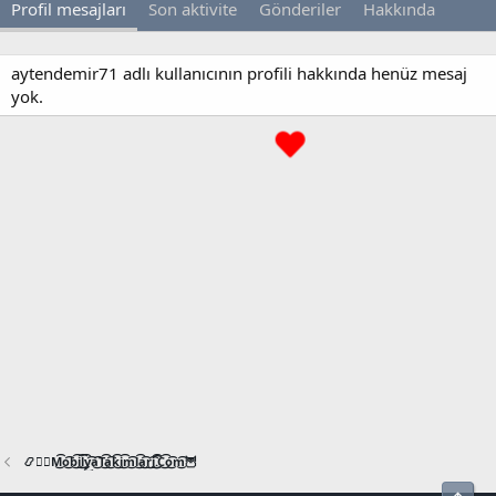
Profil mesajları
Son aktivite
Gönderiler
Hakkında
aytendemir71 adlı kullanıcının profili hakkında henüz mesaj
yok.
📿🧙‍♂️M͜͡o͜͡b͜͡i͜͡l͜͡y͜͡a͜͡T͜͡a͜͡k͜͡i͜͡m͜͡l͜͡a͜͡r͜͡i͜͡.͜͡C͜͡o͜͡m͜͡🦉