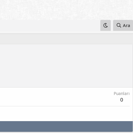
Ara
Puanları
0