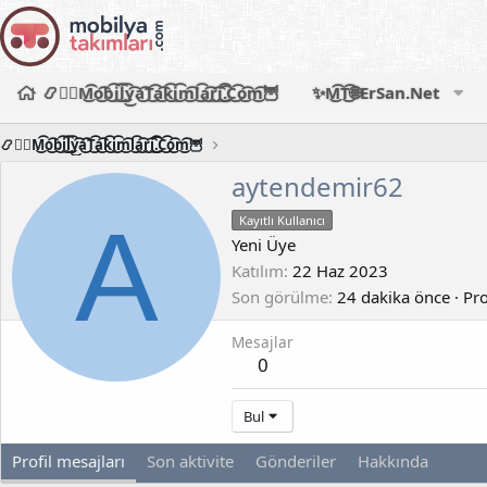
📿🧙‍♂️M͜͡o͜͡b͜͡i͜͡l͜͡y͜͡a͜͡T͜͡a͜͡k͜͡i͜͡m͜͡l͜͡a͜͡r͜͡i͜͡.͜͡C͜͡o͜͡m͜͡🦉
✨M͜͡T͜͡🌐ErSan.Net
📿🧙‍♂️M͜͡o͜͡b͜͡i͜͡l͜͡y͜͡a͜͡T͜͡a͜͡k͜͡i͜͡m͜͡l͜͡a͜͡r͜͡i͜͡.͜͡C͜͡o͜͡m͜͡🦉
aytendemir62
A
Kayıtlı Kullanıcı
Yeni Üye
Katılım
22 Haz 2023
Son görülme
24 dakika önce
·
Pro
Mesajlar
0
Bul
Profil mesajları
Son aktivite
Gönderiler
Hakkında