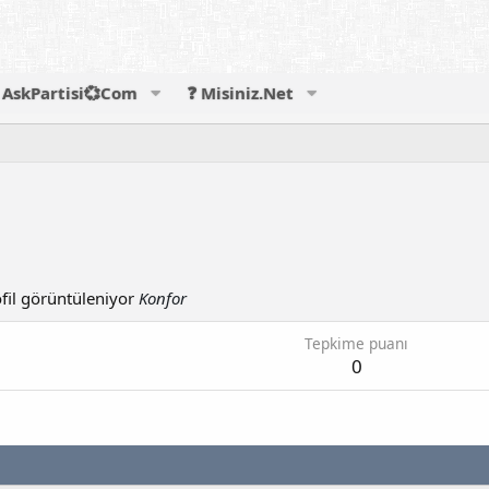
AskPartisi💞Com
❓ Misiniz.Net
fil görüntüleniyor
Konfor
Tepkime puanı
0