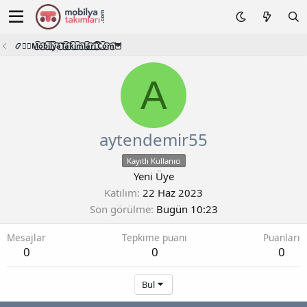
📿🧙‍♂️M͜͡o͜͡b͜͡i͜͡l͜͡y͜͡a͜͡T͜͡a͜͡k͜͡i͜͡m͜͡l͜͡a͜͡r͜͡i͜͡.͜͡C͜͡o͜͡m͜͡🦉
A
aytendemir55
Kayıtlı Kullanıcı
Yeni Üye
Katılım
22 Haz 2023
Son görülme
Bugün 10:23
Mesajlar
Tepkime puanı
Puanları
0
0
0
Bul