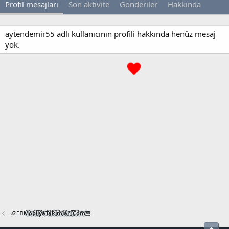
Profil mesajları
Son aktivite
Gönderiler
Hakkında
aytendemir55 adlı kullanıcının profili hakkında henüz mesaj
yok.
📿🧙‍♂️M͜͡o͜͡b͜͡i͜͡l͜͡y͜͡a͜͡T͜͡a͜͡k͜͡i͜͡m͜͡l͜͡a͜͡r͜͡i͜͡.͜͡C͜͡o͜͡m͜͡🦉