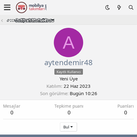
📿🧙‍♂️M͜͡o͜͡b͜͡i͜͡l͜͡y͜͡a͜͡T͜͡a͜͡k͜͡i͜͡m͜͡l͜͡a͜͡r͜͡i͜͡.͜͡C͜͡o͜͡m͜͡🦉
A
aytendemir48
Kayıtlı Kullanıcı
Yeni Üye
Katılım
22 Haz 2023
Son görülme
Bugün 10:26
Mesajlar
Tepkime puanı
Puanları
0
0
0
Bul