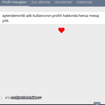
Profil mesajları
Son aktivite
Gönderiler
Hakkında
aytendemir48 adlı kullanıcının profili hakkında henüz mesaj
yok.
📿🧙‍♂️M͜͡o͜͡b͜͡i͜͡l͜͡y͜͡a͜͡T͜͡a͜͡k͜͡i͜͡m͜͡l͜͡a͜͡r͜͡i͜͡.͜͡C͜͡o͜͡m͜͡🦉