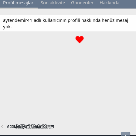
Profil mesajları
Son aktivite
Gönderiler
Hakkında
aytendemir41 adlı kullanıcının profili hakkında henüz mesaj
yok.
📿🧙‍♂️M͜͡o͜͡b͜͡i͜͡l͜͡y͜͡a͜͡T͜͡a͜͡k͜͡i͜͡m͜͡l͜͡a͜͡r͜͡i͜͡.͜͡C͜͡o͜͡m͜͡🦉