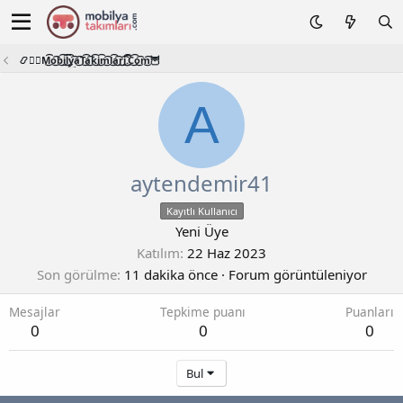
📿🧙‍♂️M͜͡o͜͡b͜͡i͜͡l͜͡y͜͡a͜͡T͜͡a͜͡k͜͡i͜͡m͜͡l͜͡a͜͡r͜͡i͜͡.͜͡C͜͡o͜͡m͜͡🦉
A
aytendemir41
Kayıtlı Kullanıcı
Yeni Üye
Katılım
22 Haz 2023
Son görülme
11 dakika önce
·
Forum görüntüleniyor
Mesajlar
Tepkime puanı
Puanları
0
0
0
Bul