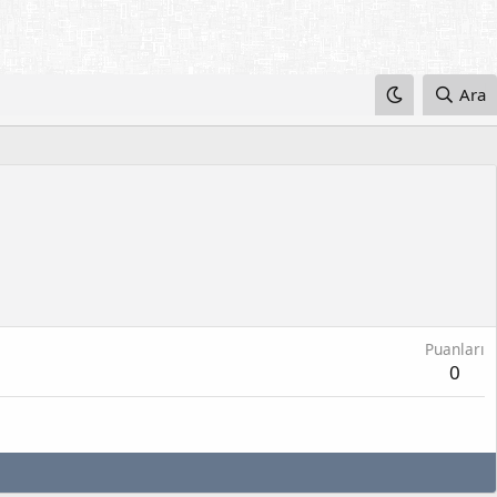
Ara
Puanları
0