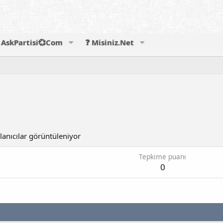
AskPartisi💞Com
❓ Misiniz.Net
lanıcılar görüntüleniyor
Tepkime puanı
0