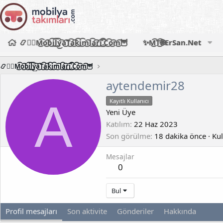
📿🧙‍♂️M͜͡o͜͡b͜͡i͜͡l͜͡y͜͡a͜͡T͜͡a͜͡k͜͡i͜͡m͜͡l͜͡a͜͡r͜͡i͜͡.͜͡C͜͡o͜͡m͜͡🦉
✨M͜͡T͜͡🌐ErSan.Net
📿🧙‍♂️M͜͡o͜͡b͜͡i͜͡l͜͡y͜͡a͜͡T͜͡a͜͡k͜͡i͜͡m͜͡l͜͡a͜͡r͜͡i͜͡.͜͡C͜͡o͜͡m͜͡🦉
aytendemir28
A
Kayıtlı Kullanıcı
Yeni Üye
Katılım
22 Haz 2023
Son görülme
18 dakika önce
·
Kul
Mesajlar
0
Bul
Profil mesajları
Son aktivite
Gönderiler
Hakkında