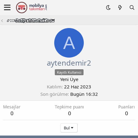
📿🧙‍♂️M͜͡o͜͡b͜͡i͜͡l͜͡y͜͡a͜͡T͜͡a͜͡k͜͡i͜͡m͜͡l͜͡a͜͡r͜͡i͜͡.͜͡C͜͡o͜͡m͜͡🦉
A
aytendemir2
Kayıtlı Kullanıcı
Yeni Üye
Katılım
22 Haz 2023
Son görülme
Bugün 16:32
Mesajlar
Tepkime puanı
Puanları
0
0
0
Bul