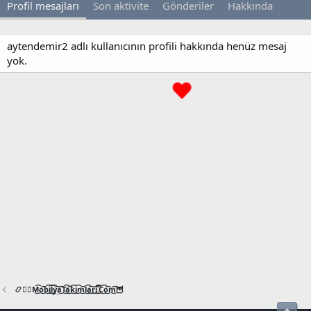
Profil mesajları
Son aktivite
Gönderiler
Hakkında
aytendemir2 adlı kullanıcının profili hakkında henüz mesaj
yok.
📿🧙‍♂️M͜͡o͜͡b͜͡i͜͡l͜͡y͜͡a͜͡T͜͡a͜͡k͜͡i͜͡m͜͡l͜͡a͜͡r͜͡i͜͡.͜͡C͜͡o͜͡m͜͡🦉