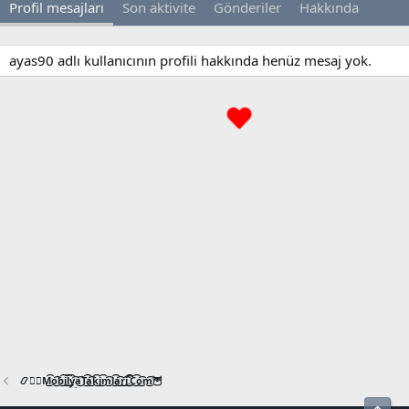
Profil mesajları
Son aktivite
Gönderiler
Hakkında
ayas90 adlı kullanıcının profili hakkında henüz mesaj yok.
📿🧙‍♂️M͜͡o͜͡b͜͡i͜͡l͜͡y͜͡a͜͡T͜͡a͜͡k͜͡i͜͡m͜͡l͜͡a͜͡r͜͡i͜͡.͜͡C͜͡o͜͡m͜͡🦉