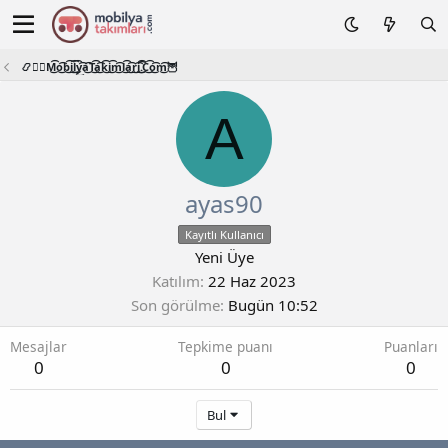
📿🧙‍♂️M͜͡o͜͡b͜͡i͜͡l͜͡y͜͡a͜͡T͜͡a͜͡k͜͡i͜͡m͜͡l͜͡a͜͡r͜͡i͜͡.͜͡C͜͡o͜͡m͜͡🦉
A
ayas90
Kayıtlı Kullanıcı
Yeni Üye
Katılım
22 Haz 2023
Son görülme
Bugün 10:52
Mesajlar
Tepkime puanı
Puanları
0
0
0
Bul